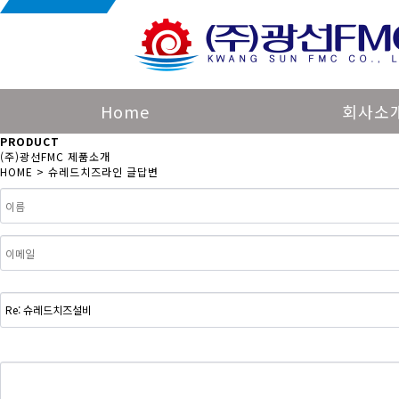
슈레드치즈라인 글답변
Home
회사소
PRODUCT
(주)광선FMC 제품소개
HOME
> 슈레드치즈라인 글답변
이름
필수
비밀번호
필수
이메일
홈페이지
제목
필수
내용
필수
웹에디터 시작
웹 에디터 끝