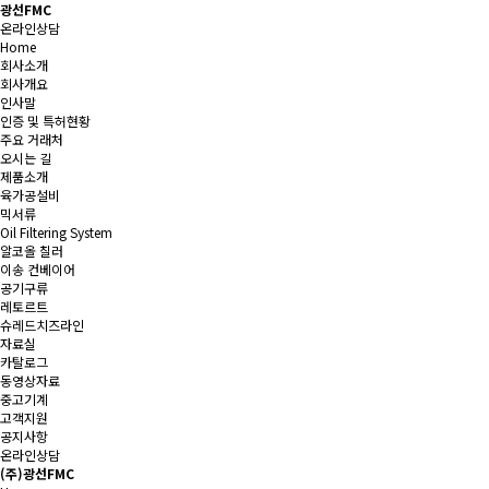
광선FMC
온라인상담
Home
회사소개
회사개요
인사말
인증 및 특허현황
주요 거래처
오시는 길
제품소개
육가공설비
믹서류
Oil Filtering System
알코올 칠러
이송 컨베이어
공기구류
레토르트
슈레드치즈라인
자료실
카탈로그
동영상자료
중고기계
고객지원
공지사항
온라인상담
(주)광선FMC